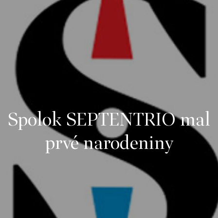
Spolok SEPTENTRIO mal
prvé narodeniny