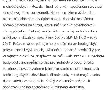
štyroch laikov, ktorí by sa radi podieľali na objavovaní nových
archeologických nálezísk. Hneď po prvom spoločnom stretnutí
sme si vzájomne porozumeli. Na valnom zhromaždení 14.
marca nás oboznámili s úplne novou, doposiaľ neznámou
archeologickou lokalitou, ktorú našli vďaka povrchovému
zberu po orbe. Čoskoro sa dozviete na našej web stránke o
unikátnom nálezisku viac. Plány Spolku SEPTENTRIO v roku
2017: Počas roka sa plánujeme podieľať na archeologických
prieskumoch i výskumoch, uskutočniť odborné prednášky pre
verejnosť a aktívne prispievať na našu web stránku. Úspechom
bude postupné napĺňanie dát pre jednotlivé obce. Širokú
verejnosť povzbudzujeme k informovaniu o potencionálnych
archeologických náleziskách, či nálezoch, ktoré majú u seba
doma, alebo vedia o nich. Každý z vás môže prispieť k
obohateniu nášho spoločného kultúrneho dedičstva.