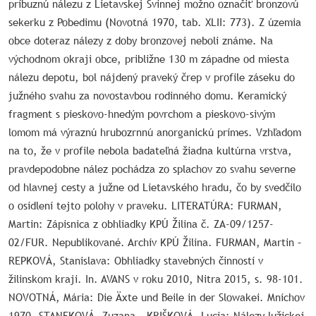
príbuznú nálezu z Lietavskej Svinnej možno označiť bronzovú
sekerku z Pobedimu (Novotná 1970, tab. XLII: 773). Z územia
obce doteraz nálezy z doby bronzovej neboli známe. Na
východnom okraji obce, približne 130 m západne od miesta
nálezu depotu, bol nájdený praveký črep v profile záseku do
južného svahu za novostavbou rodinného domu. Keramický
fragment s pieskovo-hnedým povrchom a pieskovo-sivým
lomom má výraznú hrubozrnnú anorganickú prímes. Vzhľadom
na to, že v profile nebola badateľná žiadna kultúrna vrstva,
pravdepodobne nález pochádza zo splachov zo svahu severne
od hlavnej cesty a južne od Lietavského hradu, čo by svedčilo
o osídlení tejto polohy v praveku. LITERATÚRA: FURMAN,
Martin: Zápisnica z obhliadky KPÚ Žilina č. ZA-09/1257-
02/FUR. Nepublikované. Archív KPÚ Žilina. FURMAN, Martin –
REPKOVÁ, Stanislava: Obhliadky stavebných činností v
žilinskom kraji. In. AVANS v roku 2010, Nitra 2015, s. 98-101.
NOVOTNÁ, Mária: Die Äxte und Beile in der Slowakei. Mníchov
1970. STANEKOVÁ, Zuzana - KRIŠKOVÁ, Lucia: Nálezy lužickej