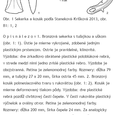
Obr. 1 Sekerka a kosák podľa Staneková-Krišková 2013, obr.
81: 1, 2
O p i s n á l e z o v 1. Bronzová sekerka s tuľajkou a uškom
(obr. 1: 1). Ústie je mierne vykrojené, zdobené jedným
plastickým prstencom. Ostrie je pravidelné, klinovité.
Výzdoba: dve zrkadlovo obrátené plastické poloblúkové rebrá,
v strede medzi nimi jedno zvislé plastické rebro. Výzdoba je
obojstranná. Patina je zelenomodrej farby. Rozmery: dĺžka 79
mm, ø tuľajky 27 x 20 mm, šírka ostria 45 mm. 2. Bronzový
kosák polmesiacového tvaru s rukoväťou (obr. 1: 2). Kosák je
mierne deformovaný tlakom pôdy. Výzdoba: dve plastické
rebrá pozdĺž chrbtovej časti čepele. V časti rukoväte plastický
výčnelok a oválny otvor. Patina je zelenomodrej farby.
Rozmery: dĺžka 200 mm, šírka čepele 24 mm. Za analogicky