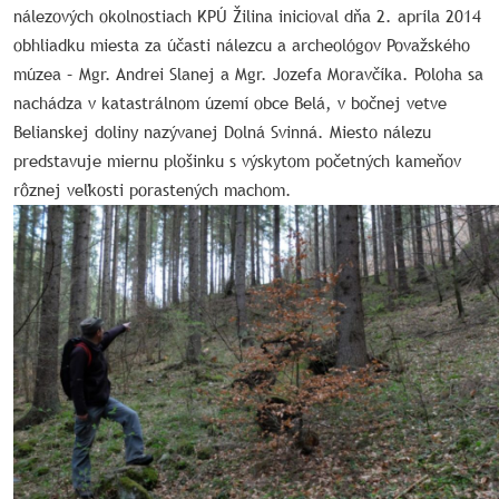
nálezových okolnostiach KPÚ Žilina inicioval dňa 2. apríla 2014
obhliadku miesta za účasti nálezcu a archeológov Považského
múzea – Mgr. Andrei Slanej a Mgr. Jozefa Moravčíka. Poloha sa
nachádza v katastrálnom území obce Belá, v bočnej vetve
Belianskej doliny nazývanej Dolná Svinná. Miesto nálezu
predstavuje miernu plošinku s výskytom početných kameňov
rôznej veľkosti porastených machom.