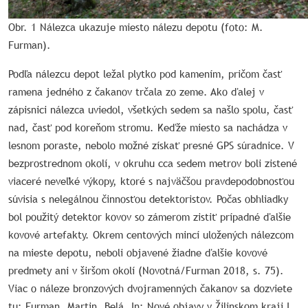
Obr. 1 Nálezca ukazuje miesto nálezu depotu (foto: M.
Furman).
Podľa nálezcu depot ležal plytko pod kamením, pričom časť
ramena jedného z čakanov trčala zo zeme. Ako ďalej v
zápisnici nálezca uviedol, všetkých sedem sa našlo spolu, časť
nad, časť pod koreňom stromu. Keďže miesto sa nachádza v
lesnom poraste, nebolo možné získať presné GPS súradnice. V
bezprostrednom okolí, v okruhu cca sedem metrov boli zistené
viaceré neveľké výkopy, ktoré s najväčšou pravdepodobnosťou
súvisia s nelegálnou činnosťou detektoristov. Počas obhliadky
bol použitý detektor kovov so zámerom zistiť prípadné ďalšie
kovové artefakty. Okrem centových mincí uložených nálezcom
na mieste depotu, neboli objavené žiadne ďalšie kovové
predmety ani v širšom okolí (Novotná/Furman 2018, s. 75).
Viac o náleze bronzových dvojramenných čakanov sa dozviete
tu: Furman, Martin. Belá. In: Nové objavy v Žilinskom kraji I.