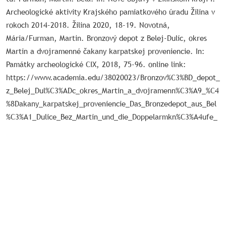
Archeologické aktivity Krajského pamiatkového úradu Žilina v
rokoch 2014-2018. Žilina 2020, 18-19. Novotná,
Mária/Furman, Martin. Bronzový depot z Belej-Dulíc, okres
Martin a dvojramenné čakany karpatskej proveniencie. In:
Památky archeologické CIX, 2018, 75-96. online link:
https://www.academia.edu/38020023/Bronzov%C3%BD_depot_
z_Belej_Dul%C3%ADc_okres_Martin_a_dvojramenn%C3%A9_%C4
%8Dakany_karpatskej_proveniencie_Das_Bronzedepot_aus_Bel
%C3%A1_Dulice_Bez_Martin_und_die_Doppelarmkn%C3%A4ufe_
karpatenl%C3%A4ndischen_Ursprungs_Pam_Arch_CIX_s_75_96
Komentáre
Žiadne komentáre zatiaľ nepridané.