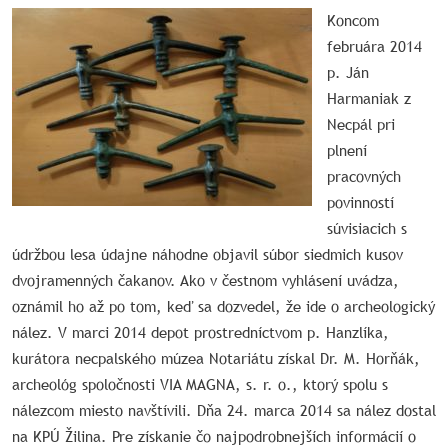
Koncom
februára 2014
p. Ján
Harmaniak z
Necpál pri
plnení
pracovných
povinností
súvisiacich s
údržbou lesa údajne náhodne objavil súbor siedmich kusov
dvojramenných čakanov. Ako v čestnom vyhlásení uvádza,
oznámil ho až po tom, keď sa dozvedel, že ide o archeologický
nález. V marci 2014 depot prostredníctvom p. Hanzlíka,
kurátora necpalského múzea Notariátu získal Dr. M. Horňák,
archeológ spoločnosti VIA MAGNA, s. r. o., ktorý spolu s
nálezcom miesto navštívili. Dňa 24. marca 2014 sa nález dostal
na KPÚ Žilina. Pre získanie čo najpodrobnejších informácií o