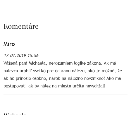
Komentáre
Miro
17.07.2019 15:56
Vážená pani Michaela, nerozumiem logike zákona. Ak má
nálezca urobiť všetko pre ochranu nálezu, ako je možné, že
ak ho prinesie osobne, nárok na nálezné nevznikne? Ako má
postupovať, ak by nález na mieste určite nevydržal?
Michaela
11.06.2019 14:29