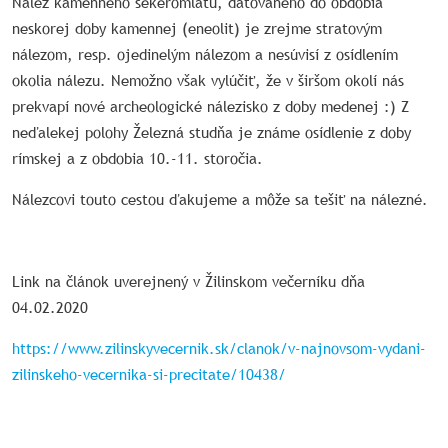
Nález kamenného sekeromlatu, datovaného do obdobia
neskorej doby kamennej (eneolit) je zrejme stratovým
nálezom, resp. ojedinelým nálezom a nesúvisí z osídlením
okolia nálezu. Nemožno však vylúčiť, že v širšom okolí nás
prekvapí nové archeologické nálezisko z doby medenej :) Z
neďalekej polohy Železná studňa je známe osídlenie z doby
rímskej a z obdobia 10.-11. storočia.
Nálezcovi touto cestou ďakujeme a môže sa tešiť na nálezné.
Link na článok uverejnený v Žilinskom večerníku dňa
04.02.2020
https://www.zilinskyvecernik.sk/clanok/v-najnovsom-vydani-
zilinskeho-vecernika-si-precitate/10438/