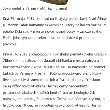
Sekeromlat z Varína (foto: M. Furman)
Dňa 29. mája 2019 doniesol na Krajský pamiatkový úrad Žilina
p. Martin Šálek kamenný sekeromlat, ktorý našiel vo Varíne, v
polohe Dúbravy, v mieste novej lesnej cesty, v záreze svahu.
Podľa jeho výpovede sekeromlat sa nachádzal priamo na
povrchu.
Dňa 4. 6. 2019 archeológovia Krajského pamiatkového úradu v
Žiline spolu s nálezcom vykonali obhliadku miesta nálezu a
bezprostredného okolia. Miesto nálezu sa nachádza na hranici
katastrov Varína a Krasňan. Polohu predstavuje svah, ktorý
lievikovite klesá smerom na juh a ústi do dolinky. Prieskum
celej dĺžky novovytvorenej lesnej cesty nepreukázal
prítomnosť žiadnych ďalších hnuteľných archeologických
nálezov, ani vrstiev, či objektov. Tesne pod pôdnym krytom, o
hrúbke cca 10 cm, sa na celom úseku novovytvorenej lesnej