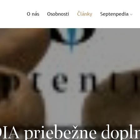
O nás
Osobnosti
Články
Septenpedia
 priebežne dopln