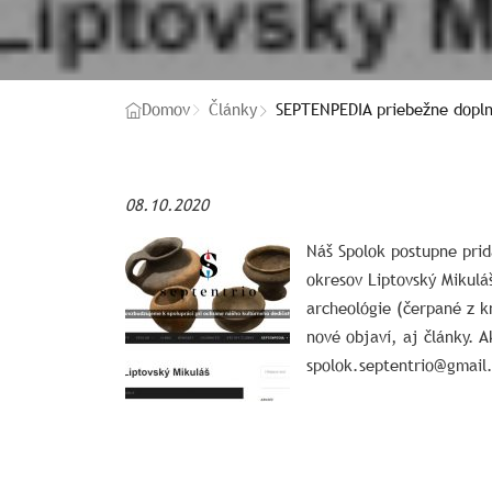
SEPTENPEDIA priebežne dopln
Domov
Články
08.10.2020
Náš Spolok postupne prid
okresov Liptovský Mikulá
archeológie (čerpané z k
nové objaví, aj články. A
spolok.septentrio@gmail.