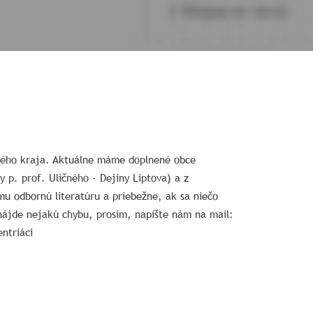
nského kraja. Aktuálne máme doplnené obce
 p. prof. Uličného - Dejiny Liptova) a z
u odbornú literatúru a priebežne, ak sa niečo
e nájde nejakú chybu, prosím, napíšte nám na mail:
ntriáci