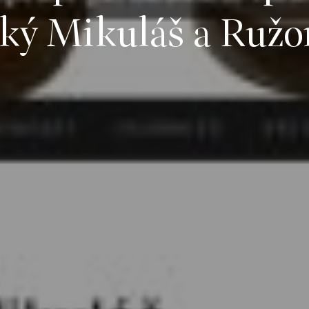
ský Mikuláš a Ruž