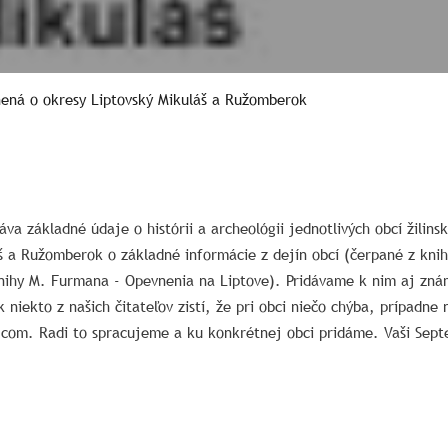
ená o okresy Liptovský Mikuláš a Ružomberok
áva základné údaje o histórii a archeológii jednotlivých obcí žili
š a Ružomberok o základné informácie z dejín obcí (čerpané z knihy
nihy M. Furmana - Opevnenia na Liptove). Pridávame k nim aj znám
k niekto z našich čitateľov zistí, že pri obci niečo chýba, prípadn
com. Radi to spracujeme a ku konkrétnej obci pridáme. Vaši Septe