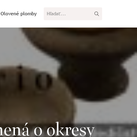
Olovené plomby
ená o okresy