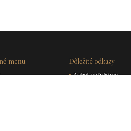
vné menu
Dôležité odkazy
s
Prihlásiť sa do diskusie
nosti
Videá
ky
Dokumenty
enpedia
Ochrana osobných údajov
ené plomby
Používanie cookies
akt
Podporujeme archeologické dedičstvo
Podporujeme archeologické 
Liptova
Liptova