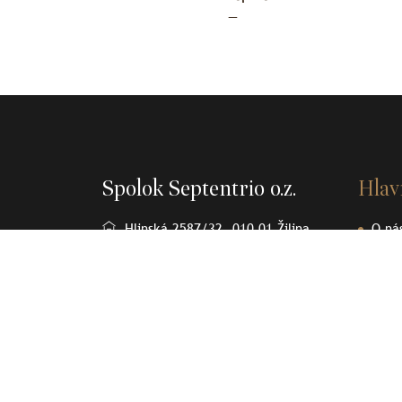
—
Spolok Septentrio o.z.
Hla
Hlinská 2587/32, 010 01 Žilina
O ná
Osob
+421905370232
Člán
spolok.septentrio@gmail.com
Sept
Olov
Kont