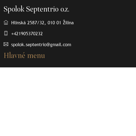
Spolok Septentrio o.z.
Hlinská 2587/32, 010 01 Žilina
+421905370232
spolok.septentrio@gmail.com
Hlavné menu
O nás
Osobnosti
Články
Septenpedia
Olovené plomby
Kontakt
Dôležité odkazy