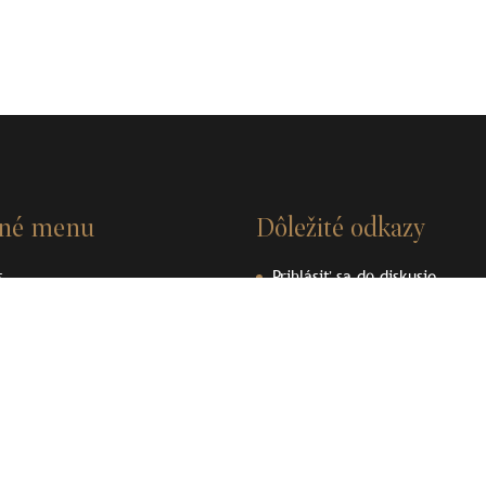
vné menu
Dôležité odkazy
s
Prihlásiť sa do diskusie
nosti
Videá
ky
Dokumenty
enpedia
Ochrana osobných údajov
ené plomby
Používanie cookies
akt
Podporujeme archeologické dedičstvo
Podporujeme archeologické 
Liptova
Liptova