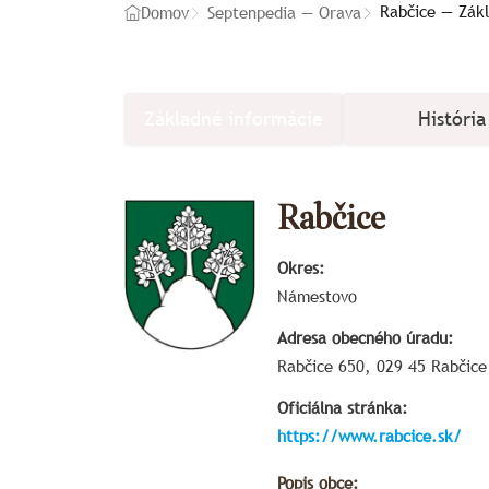
Rabčice — Zák
Domov
Septenpedia — Orava
Základné informácie
História
Rabčice
Okres:
Námestovo
Adresa obecného úradu:
Rabčice 650, 029 45 Rabčice
Oficiálna stránka:
https://www.rabcice.sk/
Popis obce: