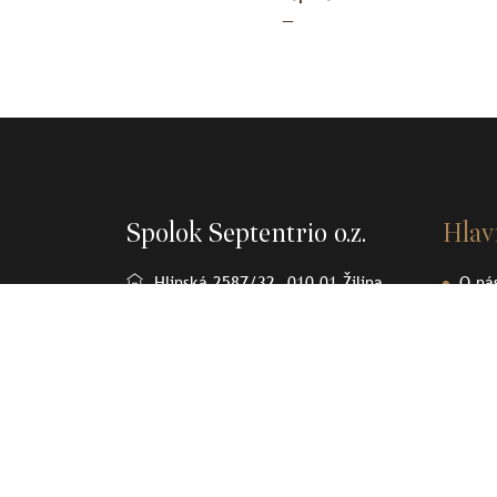
—
Spolok Septentrio o.z.
Hla
Hlinská 2587/32, 010 01 Žilina
O ná
Osob
+421905370232
Člán
spolok.septentrio@gmail.com
Sept
Olov
Kont