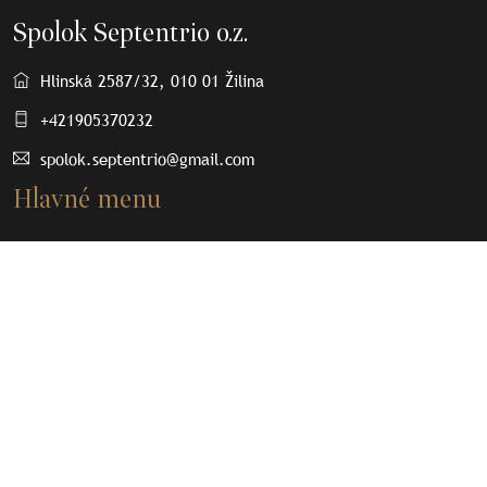
Spolok Septentrio o.z.
Hlinská 2587/32, 010 01 Žilina
+421905370232
spolok.septentrio@gmail.com
Hlavné menu
O nás
Osobnosti
Články
Septenpedia
Olovené plomby
Kontakt
Dôležité odkazy