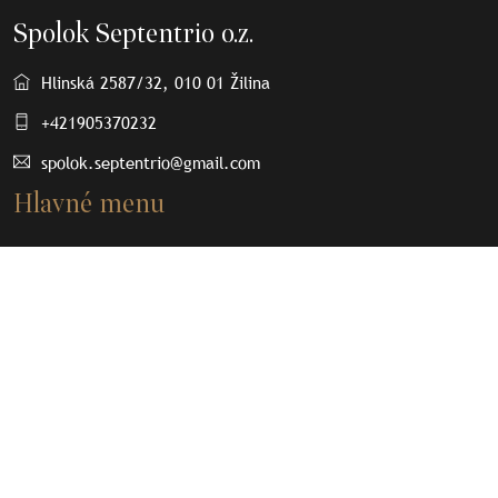
Spolok Septentrio o.z.
Hlinská 2587/32, 010 01 Žilina
+421905370232
spolok.septentrio@gmail.com
Hlavné menu
O nás
Osobnosti
Články
Septenpedia
Olovené plomby
Kontakt
Dôležité odkazy