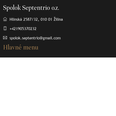
Spolok Septentrio o.z.
Hlinská 2587/32, 010 01 Žilina
+421905370232
spolok.septentrio@gmail.com
Hlavné menu
O nás
Osobnosti
Články
Septenpedia
Olovené plomby
Kontakt
Dôležité odkazy